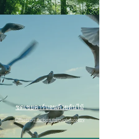
ชดเชยคาร์บอนด้วยต้นไม้
Offsetting carbon through forestry