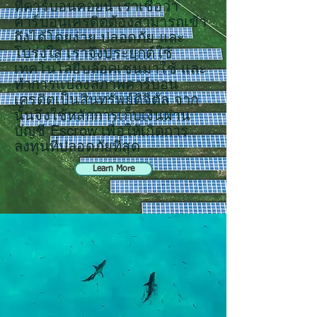
ที่คาร์บอนคอยน์ เราเชื่อว่า
คาร์บอนเครดิตต้องสามารถเข้า
ถึงได้โดยง่าย ปลอดภัย และ
โปร่งใส เราจึงประยุกต์ใช้
เทคโนโลยีบล๊อคเชนมาใช้ และ
ทำการแปลงสภาพคาร์บอน
เครดิตเป็นสินทรัพย์ดิจิตัล จาก
นั้นจึงใช้หลักการเก็บเงินผ่าน
บัญชี Escrow เพื่อให้เกิดการ
ลงทุนที่ปลอดภัยที่สุด
Learn More